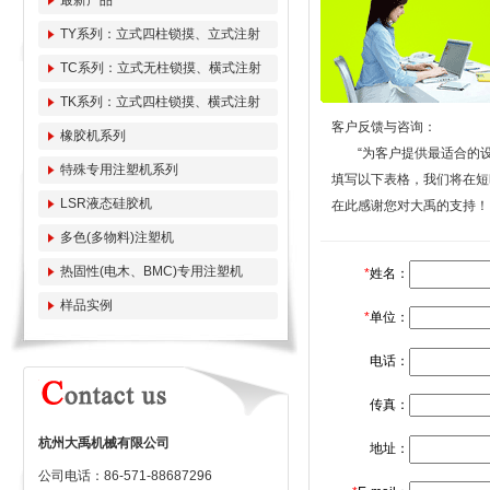
最新产品
TY系列：立式四柱锁摸、立式注射
TC系列：立式无柱锁摸、横式注射
TK系列：立式四柱锁摸、横式注射
客户反馈与咨询：
橡胶机系列
“为客户提供最适合的设
特殊专用注塑机系列
填写以下表格，我们将在短
LSR液态硅胶机
在此感谢您对大禹的支持！
多色(多物料)注塑机
热固性(电木、BMC)专用注塑机
*
姓名：
样品实例
*
单位：
电话：
传真：
杭州大禹机械有限公司
地址：
公司电话：86-571-88687296