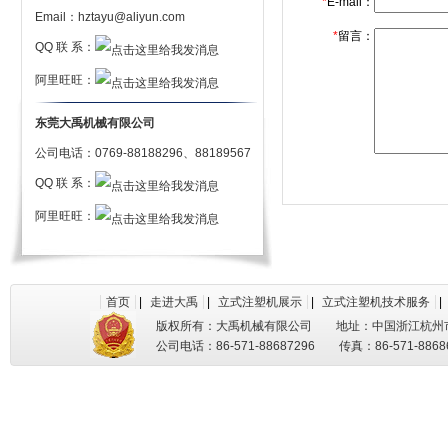
*
E-mail：
Email：hztayu@aliyun.com
*
留言：
QQ 联 系：
阿里旺旺：
东莞大禹机械有限公司
公司电话：0769-88188296、88189567
QQ 联 系：
阿里旺旺：
首页
|
走进大禹
|
立式注塑机展示
|
立式注塑机技术服务
|
版权所有：大禹机械有限公司 地址：中国浙江杭州
公司电话：86-571-88687296 传真：86-571-886