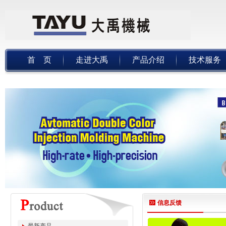
首 页
走进大禹
产品介绍
技术服务
立式注塑机
信息反馈