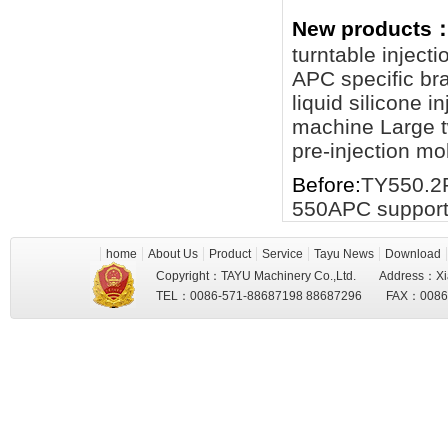
New products
turntable inject
APC specific br
liquid silicone 
machine
Large 
pre-injection m
Before:
TY550.2R
550APC support 
home
About Us
Product
Service
Tayu News
Download
Copyright：TAYU Machinery Co.,Ltd. Address：Xi
TEL：0086-571-88687198 88687296 FAX：008