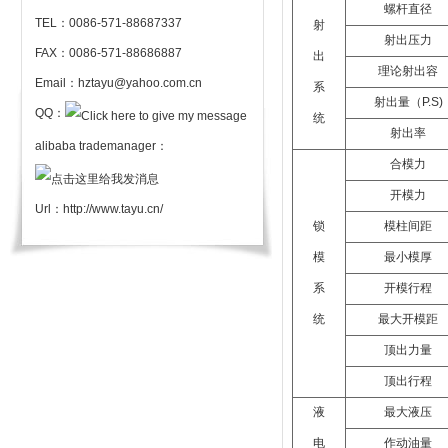
螺杆直径
TEL：0086-571-88687337
射
射出压力
FAX：0086-571-88686887
出
理论射出容
Email：hztayu@yahoo.com.cn
系
射出量（P.S)
QQ：
统
射出率
alibaba trademanager：
合模力
开模力
Url：
http://www.tayu.cn/
锁
模柱间距
模
最小模厚
系
开模行程
统
最大开模距
顶出力量
顶出行程
液
最大液压
电
作动油量