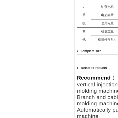
力
油泵电机
系
电热容量
统
总用电量
其
机器重量
他
机器外形尺寸
Template size
Related Products
Recommend：
vertical injecti
molding machin
Branch and cabl
molding machin
Automatically pu
machine