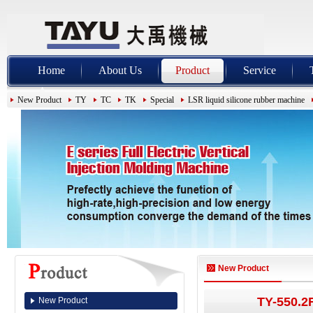
Home
About Us
Product
Service
New Product
TY
TC
TK
Special
LSR liquid silicone rubber machine
New Product
TY-550.2R
New Product