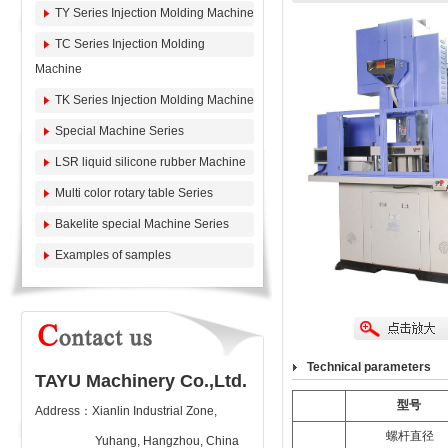
TY Series Injection Molding Machine
TC Series Injection Molding
Machine
TK Series Injection Molding Machine
Special Machine Series
LSR liquid silicone rubber Machine
Multi color rotary table Series
Bakelite special Machine Series
Examples of samples
Technical parameters
TAYU Machinery Co.,Ltd.
型号
Address：Xianlin Industrial Zone,
螺杆直径
Yuhang, Hangzhou, China