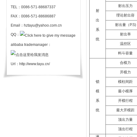
射出压力
TEL：0086-571-88687337
射
理论射出容
FAX：0086-571-88686887
出
射出量（P.S)
Email：hztayu@yahoo.com.cn
系
射出率
QQ：
统
温控区
alibaba trademanager：
料斗容量
合模力
Url：
http://www.tayu.cn/
开模力
锁
模柱间距
模
最小模厚
系
开模行程
统
最大开模距
顶出力量
顶出行程
液