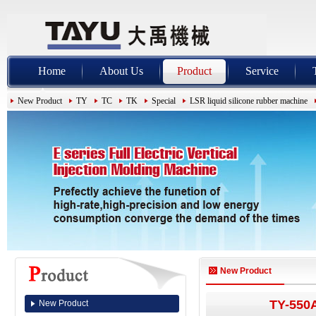
Home
About Us
Product
Service
New Product
TY
TC
TK
Special
LSR liquid silicone rubber machine
New Product
TY-550A
New Product