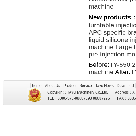
machine
New products
turntable inject
APC specific br
liquid silicone 
machine
Large 
pre-injection m
Before:
TY-550.2R
machine
After:
T
home
About Us
Product
Service
Tayu News
Download
Copyright：TAYU Machinery Co.,Ltd. Address：Xi
TEL：0086-571-88687198 88687296 FAX：008